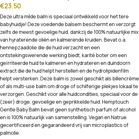
€
23.50
Deze ultra milde balm is speciaal ontwikkeld voor het tere
babyhuidje! Deze voedende balsem beschermt en verzorgt
zelfs de meest gevoelige huid, dankzij de 100% natuurlijke mix
van hyraterende oliën en kalmerende kruiden. Bevat o.a.
hennepzaadolie die de huid verzacht en een
ontstekingswerende werking biedt, karité boter om een
geïrriteerde huid te kalmeren en hydrateren en duindoorn
extract die de huid helpt herstellen en de hydrolipidenfilm
helpt versterken. Deze balm is zowel geschikt als billencrème
of als multi-use balm om droge of schilferige plekjes lokaal te
verzorgen. Geschikt voor alle huidcondities, speciaal voor de
(zeer) droge, gevoelige en geprikkelde huid. Hemptouch
Gentle Baby Balm bevat geen synthetisch parfum of alcohol
en is 100% natuurlijk van samenstelling. Vegan en Natrue
gecertificeerd en gegarandeerd vrij van microplastics of
palmolie.