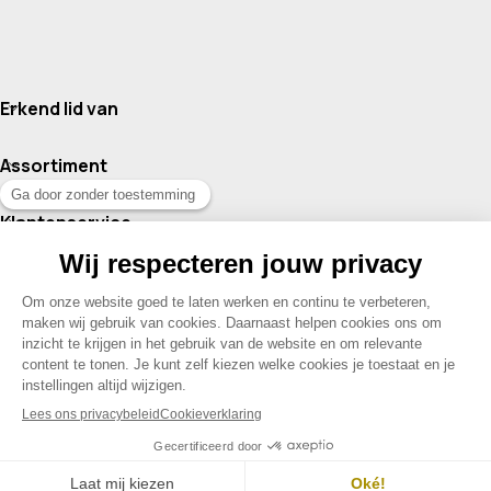
Erkend lid van
Assortiment
Klantenservice
Contact
© 2026 Drogisterij Het Geheim | Alle rechten voorbehouden |
Webdesign en hosting door Madoo
|
Sitemap
Menu
Contact
Mijn account