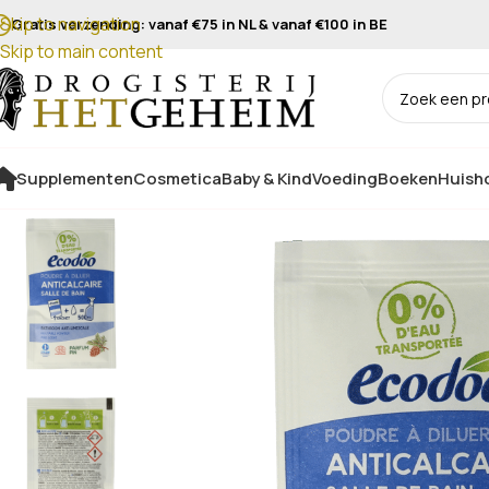
Skip to navigation
Gratis verzending: vanaf €75 in NL & vanaf €100 in BE
Skip to main content
Supplementen
Cosmetica
Baby & Kind
Voeding
Boeken
Huisho