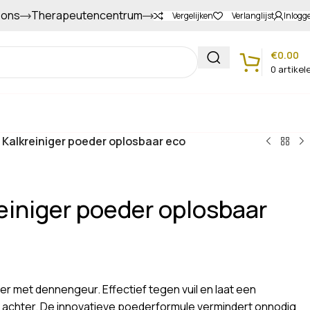
 ons
Therapeutencentrum
Gapers sparen voor extra korting
Vergelijken
Verlanglijst
Inlogg
€
0.00
0
artikel
Klantenservice
Kalkreiniger poeder oplosbaar eco
einiger poeder oplosbaar
r met dennengeur. Effectief tegen vuil en laat een
 achter. De innovatieve poederformule vermindert onnodig