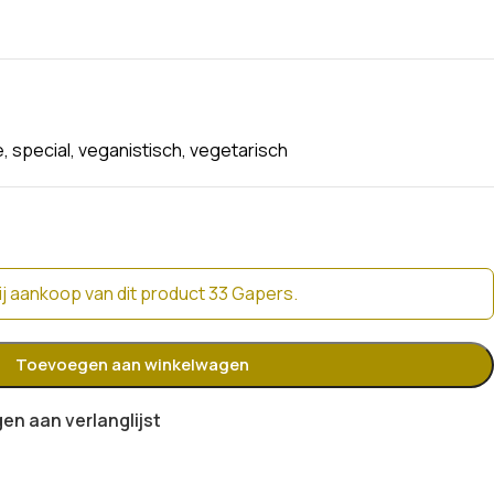
e
,
special
,
veganistisch
,
vegetarisch
j aankoop van dit product 33 Gapers.
Toevoegen aan winkelwagen
n aan verlanglijst