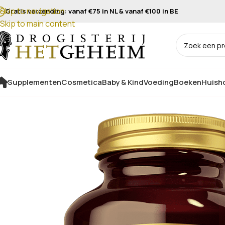
Skip to navigation
Gratis verzending: vanaf €75 in NL & vanaf €100 in BE
Skip to main content
Supplementen
Cosmetica
Baby & Kind
Voeding
Boeken
Huisho