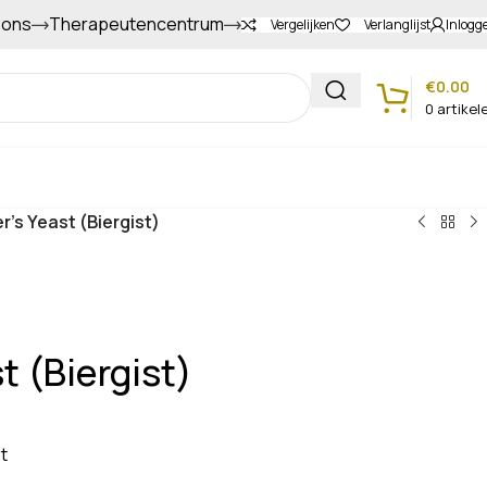
 ons
Therapeutencentrum
Gapers sparen voor extra korting
Vergelijken
Verlanglijst
Inlogg
€
0.00
0
artikel
Klantenservice
r’s Yeast (Biergist)
t (Biergist)
t