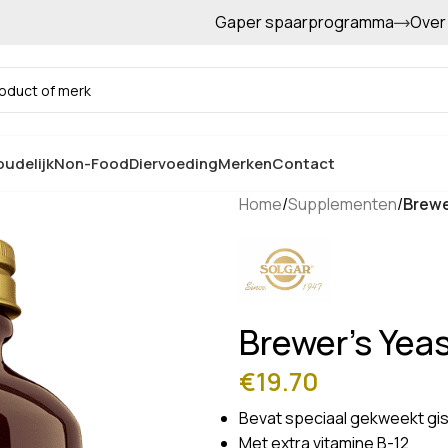
Gaper spaarprogramma
Over
Gratis afhalen in de winkel
udelijk
Non-Food
Diervoeding
Merken
Contact
Home
/
Supplementen
/
Brewe
Brewer’s Yeas
€
19.70
Bevat speciaal gekweekt gis
Met extra vitamine B-12