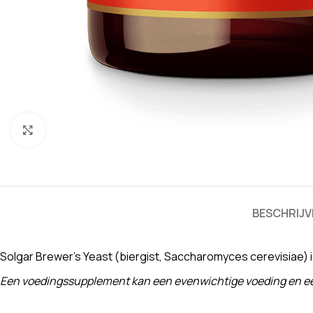
Klik om te vergroten
BESCHRIJV
Solgar Brewer’s Yeast (biergist, Saccharomyces cerevisiae) is
Een voedingssupplement kan een evenwichtige voeding en een