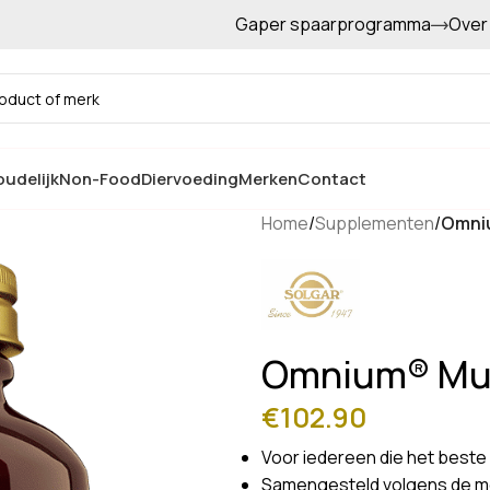
Gaper spaarprogramma
Over
Gratis afhalen in de winkel
udelijk
Non-Food
Diervoeding
Merken
Contact
Home
/
Supplementen
/
Omniu
Omnium® Mul
€
102.90
Voor iedereen die het beste 
Samengesteld volgens de me