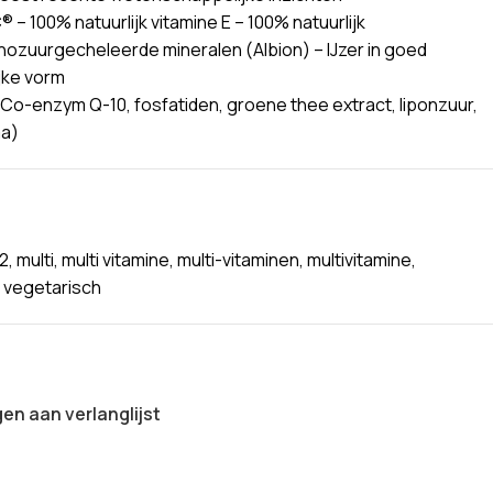
 – 100% natuurlijk vitamine E – 100% natuurlijk
ozuurgecheleerde mineralen (Albion) – IJzer in goed
jke vorm
 (Co-enzym Q-10, fosfatiden, groene thee extract, liponzuur,
ma)
2
,
multi
,
multi vitamine
,
multi-vitaminen
,
multivitamine
,
vegetarisch
n aan verlanglijst