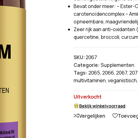
Bevat onder meer: – Ester-C®
carotenoïdencomplex – Amin
opneembare, maagvriendeli
Zeer rijk aan anti-oxidanten
quercetine, broccoli, curcu
SKU:
2067
Categorie:
Supplementen
Tags:
2065
,
2066
,
2067
,
207
multivitaminen
,
veganistisch
,
Uitverkocht
Bekijk winkelvoorraad
Vergelijken
Toevoege