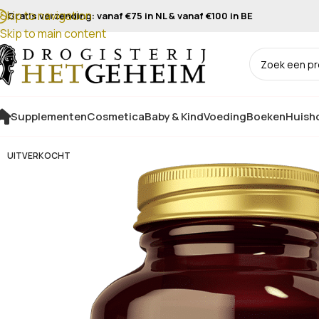
Skip to navigation
Gratis verzending: vanaf €75 in NL & vanaf €100 in BE
Skip to main content
Supplementen
Cosmetica
Baby & Kind
Voeding
Boeken
Huisho
UITVERKOCHT