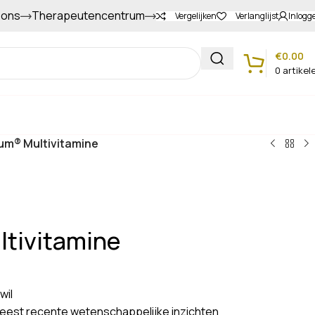
 ons
Therapeutencentrum
Gapers sparen voor extra korting
Vergelijken
Verlanglijst
Inlogg
€
0.00
0
artikel
Klantenservice
m® Multivitamine
tivitamine
wil
est recente wetenschappelijke inzichten