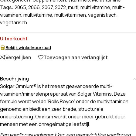
Tags:
2065
,
2066
,
2067
,
2072
,
multi
,
multi vitamine
,
multi-
vitaminen
,
multivitamine
,
multivitaminen
,
veganistisch
,
vegetarisch
Uitverkocht
Bekijk winkelvoorraad
Vergelijken
Toevoegen aan verlanglijst
Beschrijving
Solgar Omnium® is het meest geavanceerde multi-
vitaminen/mineralenpreparaat van Solgar Vitamins. Deze
formule wordt wel de ‘Rolls Royce’ onder de multivitaminen
genoemd en biedt een zeer brede, structurele
ondersteuning. Omnium wordt onder meer gebruikt door
mensen met een onregelmatige leefstijl.
Een voedingssupplement kan een evenwichtige voeding en