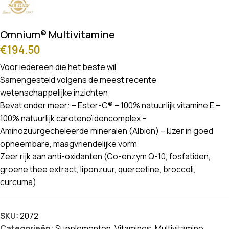
Omnium® Multivitamine
€
194.50
Voor iedereen die het beste wil
Samengesteld volgens de meest recente
wetenschappelijke inzichten
Bevat onder meer: – Ester-C® – 100% natuurlijk vitamine E –
100% natuurlijk carotenoïdencomplex –
Aminozuurgecheleerde mineralen (Albion) – IJzer in goed
opneembare, maagvriendelijke vorm
Zeer rijk aan anti-oxidanten (Co-enzym Q-10, fosfatiden,
groene thee extract, liponzuur, quercetine, broccoli,
curcuma)
SKU:
2072
Categorieën:
Supplementen
,
Vitamines
,
Multivitamine