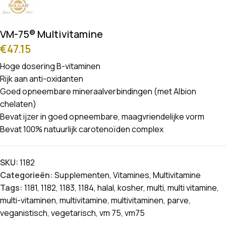
VM-75® Multivitamine
€
47.15
Hoge dosering B-vitaminen
Rijk aan anti-oxidanten
Goed opneembare mineraalverbindingen (met Albion
chelaten)
Bevat ijzer in goed opneembare, maagvriendelijke vorm
Bevat 100% natuurlijk carotenoïden complex
SKU:
1182
Categorieën:
Supplementen
,
Vitamines
,
Multivitamine
Tags:
1181
,
1182
,
1183
,
1184
,
halal
,
kosher
,
multi
,
multi vitamine
,
multi-vitaminen
,
multivitamine
,
multivitaminen
,
parve
,
veganistisch
,
vegetarisch
,
vm 75
,
vm75