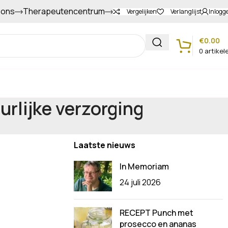
 ons
Therapeutencentrum
Gapers sparen voor extra korting
Vergelijken
Verlanglijst
Inlogg
€
0.00
0
artikel
Klantenservice
rlijke verzorging
Laatste nieuws
In Memoriam
24 juli 2026
RECEPT Punch met
prosecco en ananas