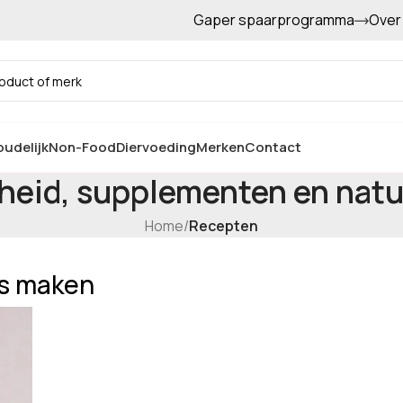
Gaper spaarprogramma
Over
Gratis afhalen in de winkel
udelijk
Non-Food
Diervoeding
Merken
Contact
heid, supplementen en natuu
Home
/
Recepten
es maken