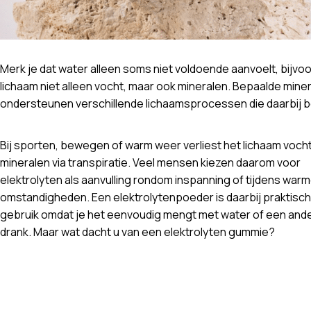
Merk je dat water alleen soms niet voldoende aanvoelt, bijv
lichaam niet alleen vocht, maar ook mineralen. Bepaalde mine
ondersteunen verschillende lichaamsprocessen die daarbij be
Bij sporten, bewegen of warm weer verliest het lichaam voch
mineralen via transpiratie. Veel mensen kiezen daarom voor
elektrolyten als aanvulling rondom inspanning of tijdens war
omstandigheden. Een elektrolytenpoeder is daarbij praktisch
gebruik omdat je het eenvoudig mengt met water of een and
drank. Maar wat dacht u van een elektrolyten gummie?