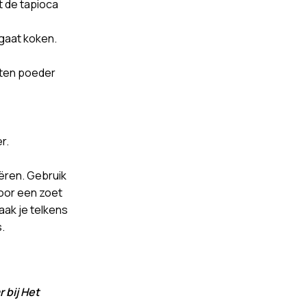
t de tapioca
gaat koken.
yten poeder
r.
.
iëren. Gebruik
oor een zoet
maak je telkens
.
r bij Het