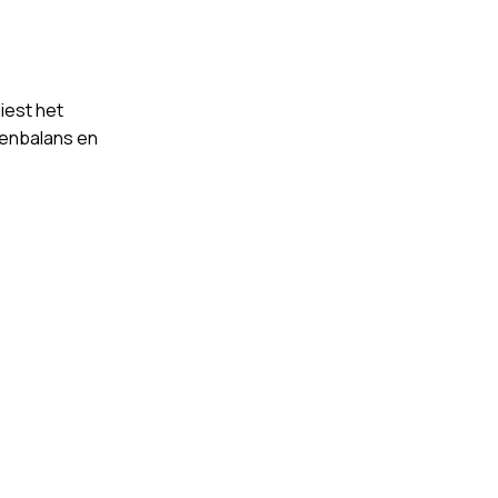
iest het
tenbalans en