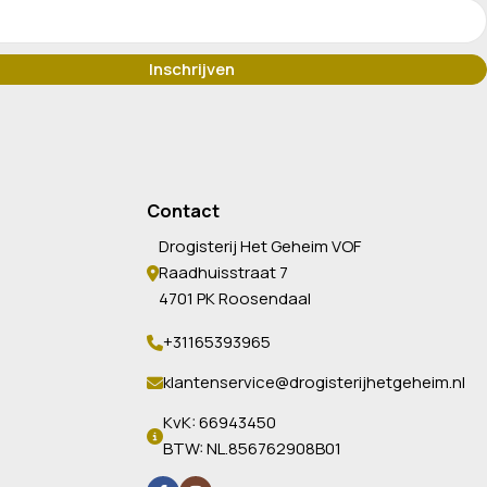
Contact
Drogisterij Het Geheim VOF
Raadhuisstraat 7
4701 PK Roosendaal
+31165393965
klantenservice@drogisterijhetgeheim.nl
KvK: 66943450
BTW: NL.856762908B01