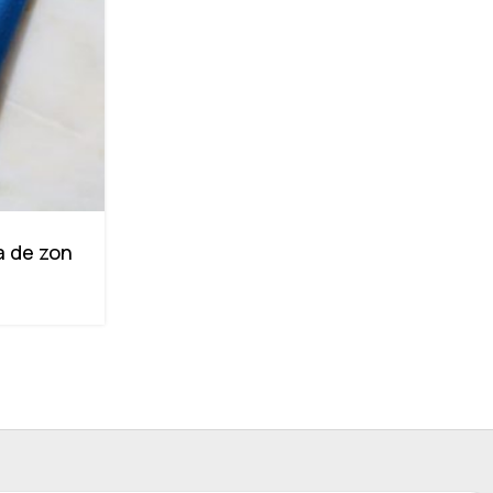
a de zon
Pukka Relax: een rustmoment in je 
Lees verder