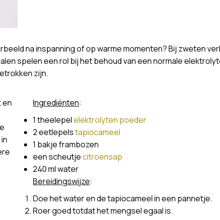
oorbeeld na inspanning of op warme momenten? Bij zweten verl
ralen spelen een rol bij het behoud van een normale elektroly
trokken zijn.
t en
Ingrediënten
:
1 theelepel
elektrolyten poeder
me
2 eetlepels
tapiocameel
 in
1 bakje frambozen
ere
een scheutje
citroensap
240 ml water
Bereidingswijze
:
Doe het water en de tapiocameel in een pannetje.
Roer goed totdat het mengsel egaal is.