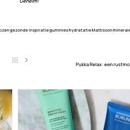
Geheim!
ozen
gezonde inspiratie
gummies
hydratatie
Mattisson
mineral
Pukka Relax: een rustmo