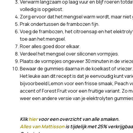
Verwarm langzaam op laag vuur en blijf roeren totda
volledig is opgelost.
Zorg ervoor dat het mengsel warm wordt, maar niet 
Prak ondertussen de frambozen fijn.
Voeg de frambozen, het citroensap en het elektrol
toe aan het mengsel.
Roer alles goed door elkaar.
Verdeel het mengsel over siliconen vormpjes.
Plaats de vormpjes ongeveer 30 minuten in de vrieze
Bewaar de gummies daarna in de koelkast of vriezer
Het leuke aan dit recept is dat je eenvoudig kunt var
bijvoorbeeld Lemon voor een frisse smaak, Peach v
accent of Forest Fruit voor een fruitige variant. Zo 
weer een andere versie van je elektrolyten gummies
Klik
hier
voor een overzicht van alle smaken.
Alles van Mattisson
is tijdelijk met 25% verkrijgbaa