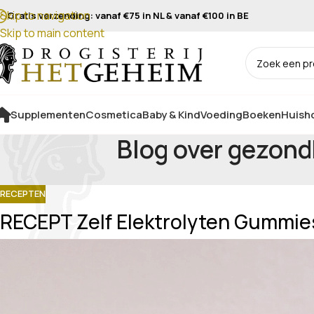
Skip to navigation
Gratis verzending: vanaf €75 in NL & vanaf €100 in BE
Skip to main content
Supplementen
Cosmetica
Baby & Kind
Voeding
Boeken
Huisho
Blog over gezond
RECEPTEN
RECEPT Zelf Elektrolyten Gummi